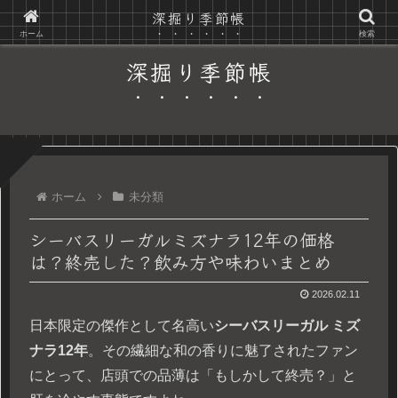
深掘り季節帳
〜日常の隙間に、季節の彩りを〜
ホーム
検索
深掘り季節帳
ホーム
未分類
シーバスリーガルミズナラ12年の価格
は？終売した？飲み方や味わいまとめ
2026.02.11
日本限定の傑作として名高い
シーバスリーガル ミズ
ナラ12年
。その繊細な和の香りに魅了されたファン
にとって、店頭での品薄は「もしかして終売？」と