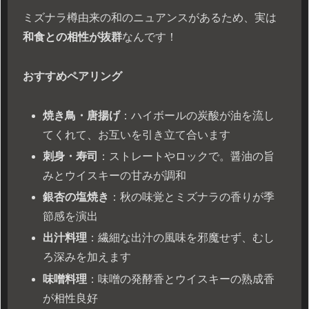
ミズナラ樽由来の和のニュアンスがあるため、実は
和食との相性が抜群
なんです！
おすすめペアリング
焼き鳥・唐揚げ
：ハイボールの炭酸が油を流し
てくれて、お互いを引き立て合います
刺身・寿司
：ストレートやロックで。醤油の旨
みとウイスキーの甘みが調和
銀杏の塩焼き
：秋の味覚とミズナラの香りが季
節感を演出
出汁料理
：繊細な出汁の風味を邪魔せず、むし
ろ深みを加えます
味噌料理
：味噌の発酵香とウイスキーの熟成香
が相性良好