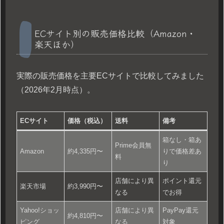
ECサイト別の販売価格比較（Amazon・
楽天ほか）
実際の販売価格を主要ECサイトで比較してみました
（2026年2月時点）。
ECサイト
価格（税込）
送料
備考
箱なし・箱あ
Prime会員無
Amazon
約4,335円〜
りで価格差あ
料
り
店舗により異
ポイント還元
楽天市場
約3,990円〜
なる
でお得
Yahoo!ショッ
店舗により異
PayPay還元
約4,810円〜
ピング
なる
対象