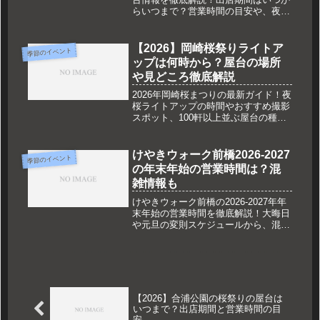
らいつまで？営業時間の目安や、夜桜
ライトアップ時の混雑状況、生姜味噌
おでん等の人気ご当地グルメまで、お
花見を120%楽しむための最新攻略ガ
【2026】岡崎桜祭りライトア
季節のイベント
イドです。
ップは何時から？屋台の場所
や見どころ徹底解説
2026年岡崎桜まつりの最新ガイド！夜
桜ライトアップの時間やおすすめ撮影
スポット、100軒以上並ぶ屋台の種類
から出店場所まで徹底解説します。家
康行列のルートや混雑を回避するアク
セス方法など、お出かけ前に知りたい
けやきウォーク前橋2026-2027
季節のイベント
情報をすべてまとめました。
の年末年始の営業時間は？混
雑情報も
けやきウォーク前橋の2026-2027年年
末年始の営業時間を徹底解説！大晦日
や元旦の変則スケジュールから、混雑
ピークの予測、回避方法まで網羅。人
気の福袋セールや島村楽器の限定情報
など、初売りを賢く楽しむための必須
情報をまとめてチェックしましょう。
【2026】合浦公園の桜祭りの屋台は
いつまで？出店期間と営業時間の目
安