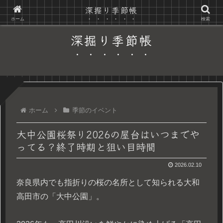
深掘り季節帳
〜日常の隙間に、季節の彩りを〜
ホーム
検索
深掘り季節帳
ホーム
季節のイベント
大中公園桜祭り2026の屋台はいつまでや
ってる？終了時期と狙い目時間
2026.02.10
奈良県内でも指折りの桜の名所として知られる大和
高田市の「大中公園」。