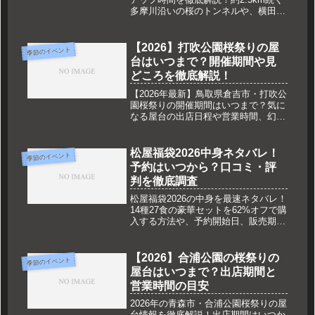
多摩川沿いの桜のトンネルや、横田基
地のある街ならではのご当地グルメ
「福生ドッグ」など見どころ満載。混
雑回避のコツやアクセス情報も網羅し
【2026】打吹公園桜祭りの屋
季節のイベント
た2026年版の最新ガイドです。
台はいつまで？開催期間や見
どころを徹底解説！
【2026年最新】鳥取県倉吉市・打吹公
園桜祭りの開催期間はいつまで？気に
なる屋台の出店日程や営業時間、幻想
的なライトアップ情報を徹底解説。
「さくら名所100選」の絶景を楽しみ
尽くす見どころや、混雑回避のコツ、
松屋福袋2026中身ネタバレ！
季節のイベント
アクセス・駐車場情報も満載です。
予約はいつから？口コミ・評
判を徹底調査
松屋福袋2026の中身を最速ネタバレ！
14種27食の豪華セットを62%オフで購
入する方法や、予約開始日、販売期間
を詳しく解説します。iPad Air等が当
たる懸賞情報や、実際に買った人のリ
アルな口コミも掲載。失敗したくない
【2026】合浦公園の桜祭りの
季節のイベント
方は必見の完全ガイドです。
屋台はいつまで？出店期間と
営業時間の目安
2026年の青森市・合浦公園桜祭りの屋
台情報を徹底解説！出店期間はいつか